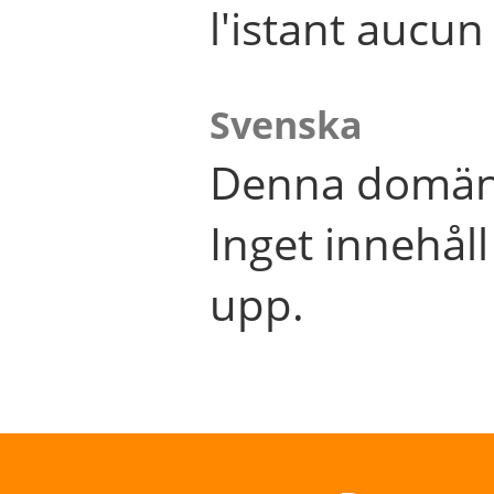
l'istant aucu
Svenska
Denna domän 
Inget innehål
upp.